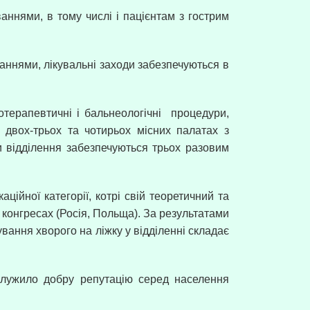
ннями, в тому числі і пацієнтам з гострим
ваннями, лікувальні заходи забезпечуються в
отерапевтичні і бальнеологічні
процедури,
 двох-трьох та чотирьох місних палатах з
и відділення забезпечуються трьох разовим
ційної категорії, котрі свій теоретичний та
 конгресах (Росія, Польща). За результатами
вання хворого на ліжку у відділенні складає
служило добру репутацію серед населення