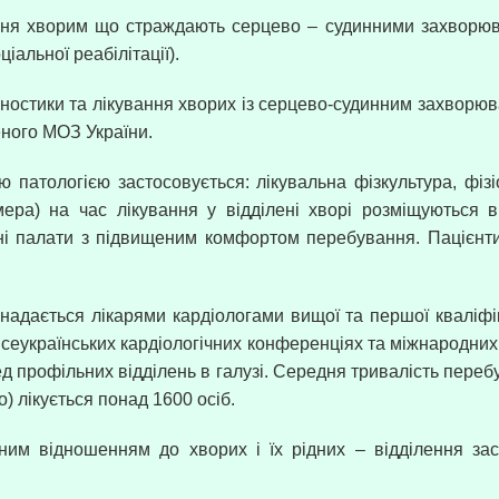
ання хворим що страждають серцево – судинними захворюва
альної реабілітації).
гностики та лікування хворих із серцево-судинним захворю
ного МОЗ України.
ю патологією застосовується: лікувальна фізкультура, фізі
мера) на час лікування у відділені хворі розміщуються в
сні палати з підвищеним комфортом перебування. Пацієнт
надається лікарями кардіологами вищої та першої кваліфіка
сеукраїнських кардіологічних конференціях та міжнародних
ед профільних відділень в галузі. Середня тривалість перебу
о) лікується понад 1600 осіб.
им відношенням до хворих і їх рідних – відділення за