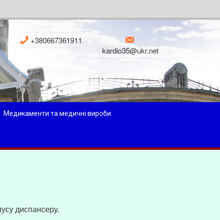
+380667361911
kardio35@ukr.net
Медикаменти та медичні вироби
пусу диспансеру.