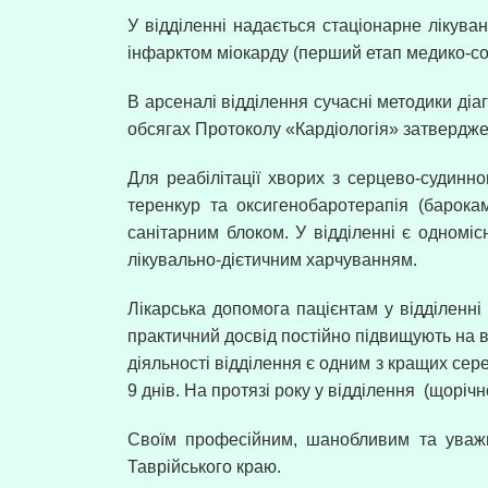
У відділенні надається стаціонарне лікув
інфарктом міокарду (перший етап медико-соці
В арсеналі відділення сучасні методики діа
обсягах Протоколу «Кардіологія» затвердже
Для реабілітації хворих з серцево-судинно
теренкур та оксигенобаротерапія (барока
санітарним блоком. У відділенні є одномі
лікувально-дієтичним харчуванням.
Лікарська допомога пацієнтам у відділенні 
практичний досвід постійно підвищують на в
діяльності відділення є одним з кращих сер
9 днів. На протязі року у відділення
(щорічн
Своїм професійним, шанобливим та уважн
Таврійського краю.