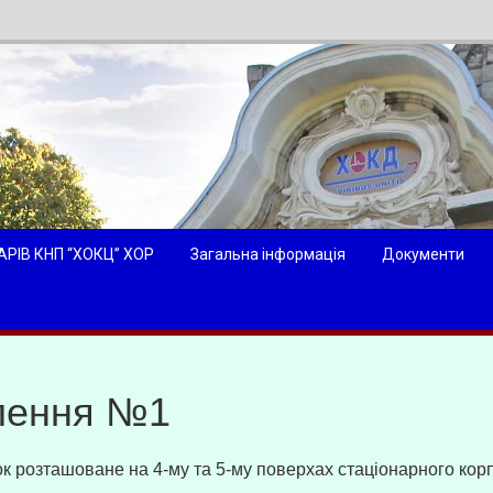
АРІВ КНП “ХОКЦ” ХОР
Загальна інформація
Документи
ілення №1
ок розташоване на 4-му та 5-му поверхах стаціонарного кор