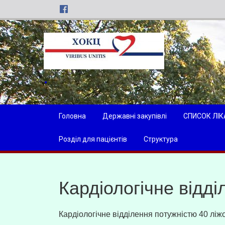
Головна
Державні закупівлі
СПИСОК ЛІК
Розділ для пацієнтів
Структура
Кардіологічне відд
Кардіологічне відділення потужністю 40 ліж