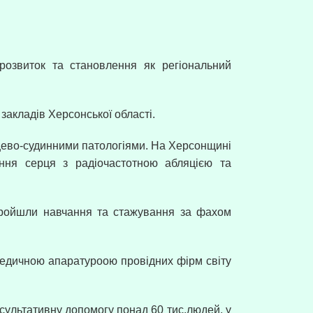
розвиток та становлення як регіональний
 закладів Херсонської області.
цево-судинними патологіями. На Херсонщині
ження серця з радіочастотною абляцією та
х пройшли навчання та стажування за фахом
едичною апаратуроою провідних фірм світу
сультативну допомогу понад 60 тис.людей, у