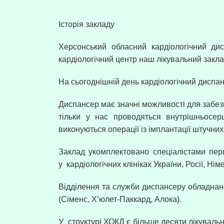
Історія закладу
Херсонський обласний кардіологічний ди
кардіологічний центр наш лікувальний закла
На сьогоднішній день кардіологічний диспа
Диспансер має значні можливості для забез
тільки у нас проводяться внутрішньосерц
виконуються операції із імплантації штучних
Заклад укомплектовано спеціалістами перш
у
кардіологічних клініках України, Росії, Нім
Відділення та служби диспансеру обладна
(Сіменс, Х’юлет-Паккард, Алока).
У
структурі ХОКД є більше десяти лікуваль