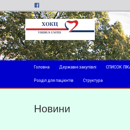
Головна
Державні закупівлі
СПИСОК ЛІК
Розділ для пацієнтів
Структура
Новини