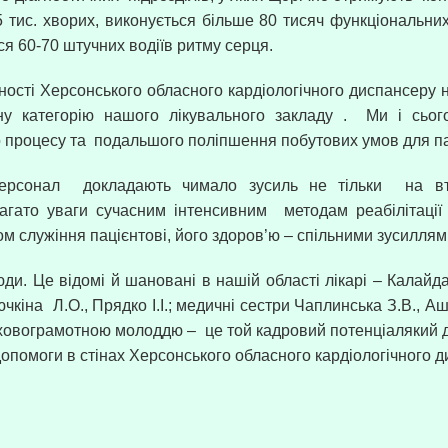
,5 тис. хворих, виконується більше 80 тисяч функціональн
я 60-70 штучних водіїв ритму серця.
ьності Херсонського обласного кардіологічного диспансеру 
у категорію нашого лікувального закладу .
Ми і сьог
о процесу та
подальшого поліпшення побутових умов для па
персонал
докладають чимало зусиль не тільки
на вт
багато уваги сучасним інтенсивним
методам реабілітаці
ом служіння пацієнтові, його здоров’ю – спільними зусилля
юди. Це відомі й шановані в нашій області лікарі – Калайда
ючкіна
Л.О., Прядко І.І.; медичні сестри Чаплинська З.В., Аш
фаховограмотною молоддю –
це той кадровий потенціалякий
 допомоги в стінах Херсонського обласного кардіологічного д