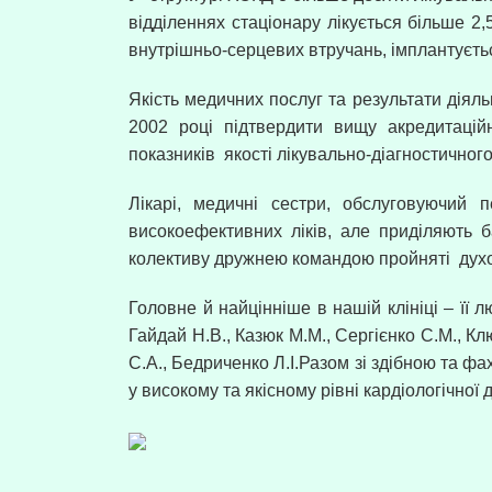
відділеннях стаціонару лікується більше 2
внутрішньо-серцевих втручань, імплантуєтьс
Якість медичних послуг та результати діял
2002 році підтвердити вищу акредитаційн
показників
якості лікувально-діагностичног
Лікарі, медичні сестри, обслуговуючий 
високоефективних ліків, але приділяють 
колективу дружнею командою пройняті
дух
Головне й найцінніше в нашій клініці – її л
Гайдай Н.В., Казюк М.М., Сергієнко С.М., Кл
С.А., Бедриченко Л.І.Разом зі здібною та 
у високому та якісному рівні кардіологічної