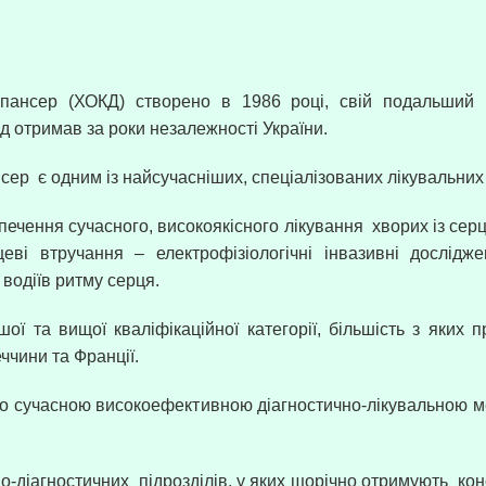
спансер (ХОКД) створено в 1986 році, свій подальший 
д отримав за роки незалежності України.
нсер
є одним із найсучасніших, спеціалізованих лікувальних
печення сучасного, високоякісного лікування
хворих із сер
еві втручання – електрофізіологічні інвазивні дослід
 водіїв ритму серця.
ої та вищої кваліфікаційної категорії, більшість з яки
еччини та Франції.
но сучасною високоефективною діагностично-лікувальною м
но-діагностичних
підрозділів, у яких щорічно отримують
кон