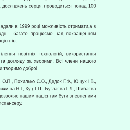
их досліджень серця, проводиться понад 100
надали в 1999 році можливість отримати,а в
одні
багато працюємо над покращенням
цієнтів.
ілення новітніх технологій, використання
ї та догляду за хворими. Всі члени нашого
ми творимо добро!
 О.П., Похилько С.О., Дедок Г.Ф., Ющук І.В.,
ихміна Н.І., Куц Т.П., Буглаєва Г.Л., Шибаєва
 дозволяє нашим пацієнтам бути впевненими
испансеру.